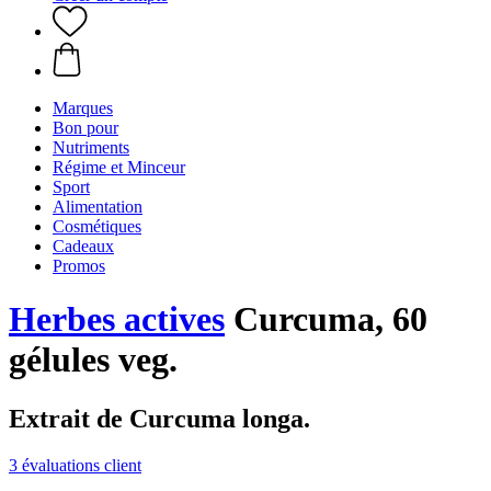
Marques
Bon pour
Nutriments
Régime et Minceur
Sport
Alimentation
Cosmétiques
Cadeaux
Promos
Herbes actives
Curcuma, 60
gélules veg.
Extrait de Curcuma longa.
3 évaluations client