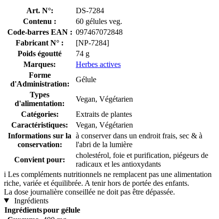
Art. N°:
DS-7284
Contenu :
60 gélules veg.
Code-barres EAN :
097467072848
Fabricant N° :
[NP-7284]
Poids égoutté
74 g
Marques:
Herbes actives
Forme
Gélule
d'Administration:
Types
Vegan, Végétarien
d'alimentation:
Catégories:
Extraits de plantes
Caractéristiques:
Vegan, Végétarien
Informations sur la
à conserver dans un endroit frais, sec & à
conservation:
l'abri de la lumière
cholestérol, foie et purification, piégeurs de
Convient pour:
radicaux et les antioxydants
i
Les compléments nutritionnels ne remplacent pas une alimentation
riche, variée et équilibrée. A tenir hors de portée des enfants.
La dose journalière conseillée ne doit pas être dépassée.
Ingrédients
Ingrédients
pour gélule