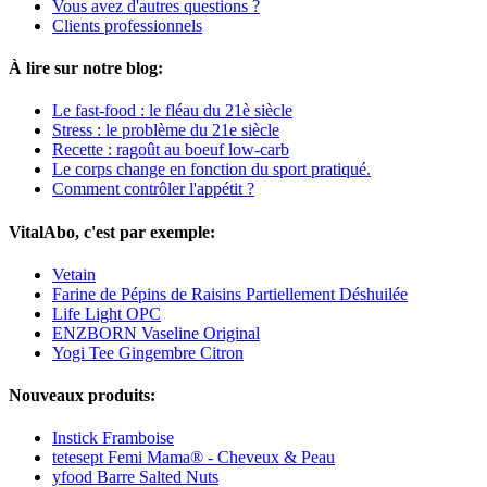
Vous avez d'autres questions ?
Clients professionnels
À lire sur notre blog:
Le fast-food : le fléau du 21è siècle
Stress : le problème du 21e siècle
Recette : ragoût au boeuf low-carb
Le corps change en fonction du sport pratiqué.
Comment contrôler l'appétit ?
VitalAbo, c'est par exemple:
Vetain
Farine de Pépins de Raisins Partiellement Déshuilée
Life Light OPC
ENZBORN Vaseline Original
Yogi Tee Gingembre Citron
Nouveaux produits:
Instick Framboise
tetesept Femi Mama® - Cheveux & Peau
yfood Barre Salted Nuts