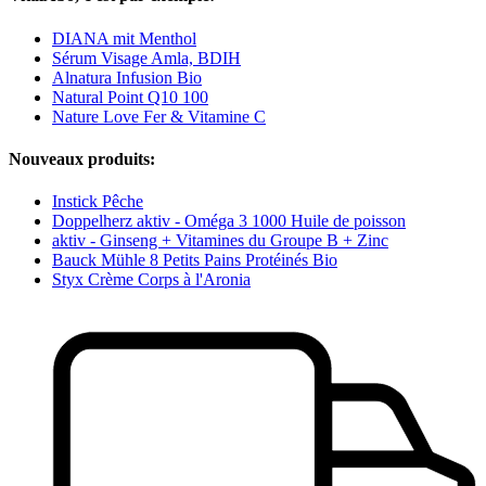
DIANA mit Menthol
Sérum Visage Amla, BDIH
Alnatura Infusion Bio
Natural Point Q10 100
Nature Love Fer & Vitamine C
Nouveaux produits:
Instick Pêche
Doppelherz aktiv - Oméga 3 1000 Huile de poisson
aktiv - Ginseng + Vitamines du Groupe B + Zinc
Bauck Mühle 8 Petits Pains Protéinés Bio
Styx Crème Corps à l'Aronia