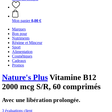
Mon panier
0,00 €
Marques
Bon pour
Nutriments
Régime et Minceur
Sport
Alimentation
Cosmétiques
Cadeaux
Promos
Nature's Plus
Vitamine B12
2000 mcg S/R, 60 comprimés
Avec une libération prolongée.
3 évaluations client