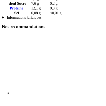
dont Sucre
7,6 g
0,2 g
Protéine
12,1 g
0,3 g
Sel
0,08 g
<0,01 g
Informations juridiques
Nos recommandations