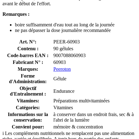
avant le début de l'effort.
Remarques :
boire suffisamment d'eau tout au long de la journée
ne pas dépasser la dose journalière recommandée
Art. N°:
PEER-60903
Contenu :
90 gélules
Code-barres EAN :
9007088060903
Fabricant N° :
60903
Marques:
Peeroton
Forme
Gélule
d'Administration:
Objectif
Endurance
d'Entraînement :
Vitamines:
Préparations multivitaminées
Catégories:
Vitamines
Informations sur la
à conserver dans un endroit frais, sec & à
conservation:
l'abri de la lumière
Convient pour:
mémoire & concentration
i
Les compléments nutritionnels ne remplacent pas une alimentation
riche, variée et équilibrée. A tenir hors de portée des enfants.