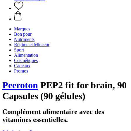
Marques
Bon pour
Nutriments
Régime et Minceur
Sport
Alimentation
Cosmétiques
Cadeaux
Promos
Peeroton
PEP2 fit for brain, 90
Capsules (90 gélules)
Complément alimentaire avec des
vitamines essentielles.