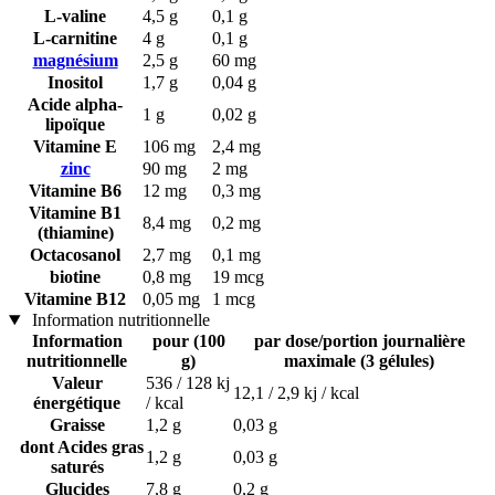
L-valine
4,5 g
0,1 g
L-carnitine
4 g
0,1 g
magnésium
2,5 g
60 mg
Inositol
1,7 g
0,04 g
Acide alpha-
1 g
0,02 g
lipoïque
Vitamine E
106 mg
2,4 mg
zinc
90 mg
2 mg
Vitamine B6
12 mg
0,3 mg
Vitamine B1
8,4 mg
0,2 mg
(thiamine)
Octacosanol
2,7 mg
0,1 mg
biotine
0,8 mg
19 mcg
Vitamine B12
0,05 mg
1 mcg
Information nutritionnelle
Information
pour (100
par dose/portion journalière
nutritionnelle
g)
maximale (3 gélules)
Valeur
536 / 128 kj
12,1 / 2,9 kj / kcal
énergétique
/ kcal
Graisse
1,2 g
0,03 g
dont Acides gras
1,2 g
0,03 g
saturés
Glucides
7,8 g
0,2 g