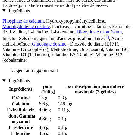
La dose journalière conseillée ne doit pas être dépassée.
Ingrédients
Phosphate de calcium
, Hydroxypropylméthylcellulose,
Monohydrate de créatine
,
Lactose
, L-carnitine L-tartrate, Extrait de
riz, L-valine, L-Leucine, L-Isoleucine,
Dioxyde de magnésium
,
[1]
Inositol, Sels de magnésium d'acides gras alimentaires
, Acide
alpha-lipoïque,
Gluconate de zinc
, Dioxyde de titane (E171),
Vitamine E (tocophérol), Maltodextrine, Octacosanol, Vitamin B6,
Vitamine B1 (Thiamine), Vitamine B7 (Biotine), Vitamine B12
(cobalamine)
agent anti-agglomérant
Ingrédients
pour
par dose/portion journalière
Ingrédients
(100 g)
maximale (3 gélules)
Créatine
13 g
0,3 g
Calcium
6,6 g
148 mg
Extrait de riz
4,96 g
0,11 g
dont Gamma
4,86 g
0,1 g
oryzanol
L-isoleucine
4,5 g
0,1 g
L-leucine
4,5 g
0,1 g