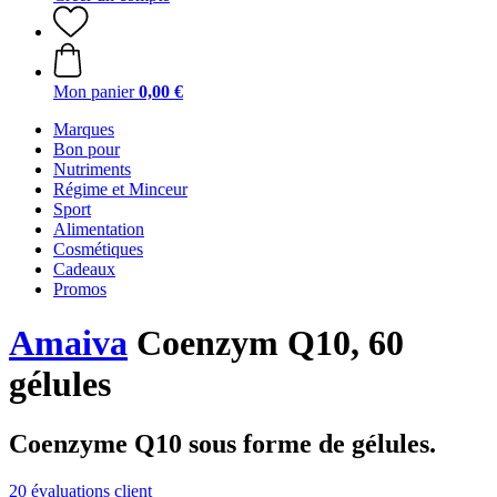
Mon panier
0,00 €
Marques
Bon pour
Nutriments
Régime et Minceur
Sport
Alimentation
Cosmétiques
Cadeaux
Promos
Amaiva
Coenzym Q10, 60
gélules
Coenzyme Q10 sous forme de gélules.
20 évaluations client