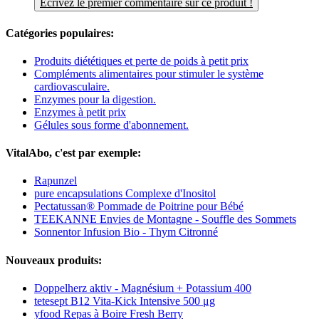
Écrivez le premier commentaire sur ce produit !
Catégories populaires:
Produits diététiques et perte de poids à petit prix
Compléments alimentaires pour stimuler le système
cardiovasculaire.
Enzymes pour la digestion.
Enzymes à petit prix
Gélules sous forme d'abonnement.
VitalAbo, c'est par exemple:
Rapunzel
pure encapsulations Complexe d'Inositol
Pectatussan® Pommade de Poitrine pour Bébé
TEEKANNE Envies de Montagne - Souffle des Sommets
Sonnentor Infusion Bio - Thym Citronné
Nouveaux produits:
Doppelherz aktiv - Magnésium + Potassium 400
tetesept B12 Vita-Kick Intensive 500 μg
yfood Repas à Boire Fresh Berry