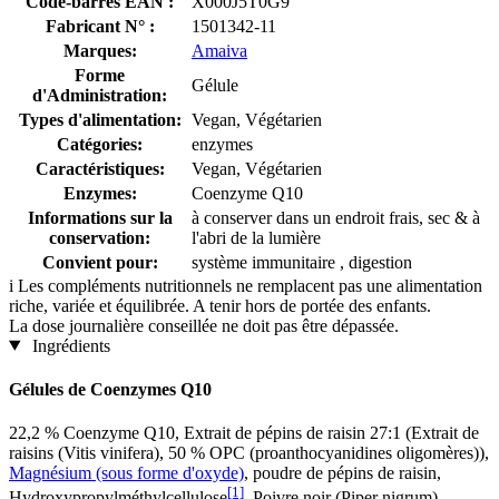
Code-barres EAN :
X000J5T0G9
Fabricant N° :
1501342-11
Marques:
Amaiva
Forme
Gélule
d'Administration:
Types d'alimentation:
Vegan, Végétarien
Catégories:
enzymes
Caractéristiques:
Vegan, Végétarien
Enzymes:
Coenzyme Q10
Informations sur la
à conserver dans un endroit frais, sec & à
conservation:
l'abri de la lumière
Convient pour:
système immunitaire , digestion
i
Les compléments nutritionnels ne remplacent pas une alimentation
riche, variée et équilibrée. A tenir hors de portée des enfants.
La dose journalière conseillée ne doit pas être dépassée.
Ingrédients
Gélules de Coenzymes Q10
22,2 % Coenzyme Q10, Extrait de pépins de raisin 27:1 (Extrait de
raisins (Vitis vinifera), 50 % OPC (proanthocyanidines oligomères)),
Magnésium (sous forme d'oxyde)
, poudre de pépins de raisin,
[1]
Hydroxypropylméthylcellulose
, Poivre noir (Piper nigrum)