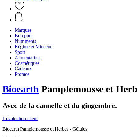
Marques
Bon pour
Nutriments
Régime et Minceur
Sport
Alimentation
Cosmétiques
Cadeaux
Promos
Bioearth
Pamplemousse et Herbe
Avec de la cannelle et du gingembre.
1 évaluation client
Bioearth Pamplemousse et Herbes - Gélules