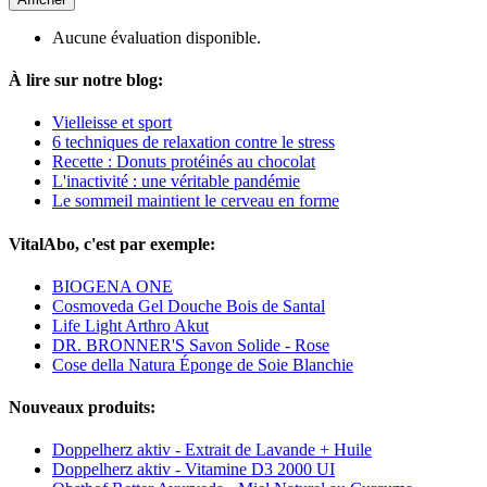
Aucune évaluation disponible.
À lire sur notre blog:
Vielleisse et sport
6 techniques de relaxation contre le stress
Recette : Donuts protéinés au chocolat
L'inactivité : une véritable pandémie
Le sommeil maintient le cerveau en forme
VitalAbo, c'est par exemple:
BIOGENA ONE
Cosmoveda Gel Douche Bois de Santal
Life Light Arthro Akut
DR. BRONNER'S Savon Solide - Rose
Cose della Natura Éponge de Soie Blanchie
Nouveaux produits:
Doppelherz aktiv - Extrait de Lavande + Huile
Doppelherz aktiv - Vitamine D3 2000 UI