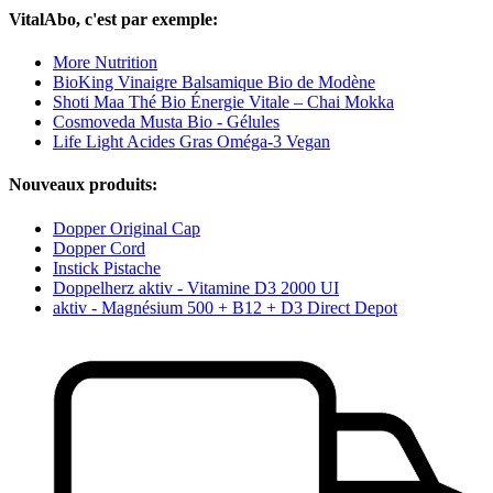
VitalAbo, c'est par exemple:
More Nutrition
BioKing Vinaigre Balsamique Bio de Modène
Shoti Maa Thé Bio Énergie Vitale – Chai Mokka
Cosmoveda Musta Bio - Gélules
Life Light Acides Gras Oméga-3 Vegan
Nouveaux produits:
Dopper Original Cap
Dopper Cord
Instick Pistache
Doppelherz aktiv - Vitamine D3 2000 UI
aktiv - Magnésium 500 + B12 + D3 Direct Depot