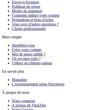
Envoi et livraison
Politique de retour
Modes de paiement
Comment utiliser votre compte
Promotions et bons d'achat
Vous avez d'autres questions ?
Clients professionnels
Mon compte
Identifiez-vous
Créer votre compte
Mot de passe oublié ?
Où est mon colis ?
Utiliser un chèque-cadeau
En savoir plus
Magazine
L'environnement selon Niceshops
À propos de nous
Nous contacter
A propos de VitalAbo
Notre Groupe