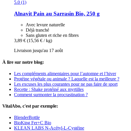
5.0 (1)
Alnavit
Pain au Sarrasin Bio, 250 g
Avec levure naturelle
Déjà tranché
Sans gluten et riche en fibres
3,89 €
(15,56 € / kg)
Livraison jusqu'au 17 août
À lire sur notre blog:
Les compléments alimentaires pour l’automne et l’hiver
Protéine végétale ou animale ? Laquelle est la meilleure ?
Les excuses les plus courantes pour ne pas faire de sport
Recette : Shake protéiné aux myrtilles
Comment surmonter la procrastination ?
VitalAbo, c'est par exemple:
BlenderBottle
BioKing Fer+C Bio
KLEAN LABS N-Acétyl-L-Cystéine