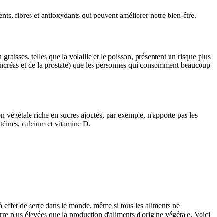
ts, fibres et antioxydants qui peuvent améliorer notre bien-être.
aisses, telles que la volaille et le poisson, présentent un risque plus
pancréas et de la prostate) que les personnes qui consomment beaucoup
n végétale riche en sucres ajoutés, par exemple, n'apporte pas les
otéines, calcium et vitamine D.
à effet de serre dans le monde, même si tous les aliments ne
e plus élevées que la production d'aliments d'origine végétale. Voici