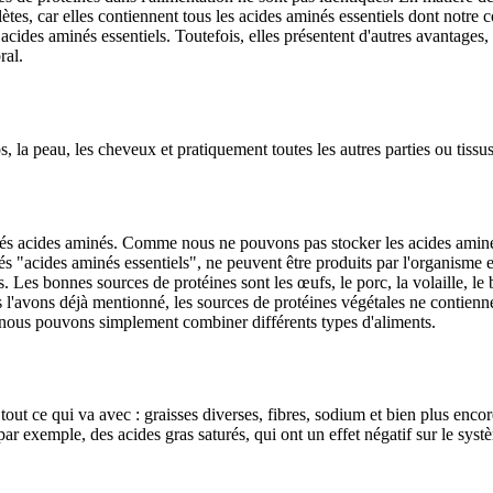
ètes, car elles contiennent tous les acides aminés essentiels dont notre 
 acides aminés essentiels. Toutefois, elles présentent d'autres avantages
ral.
os, la peau, les cheveux et pratiquement toutes les autres parties ou tis
lés acides aminés. Comme nous ne pouvons pas stocker les acides aminés,
és "acides aminés essentiels", ne peuvent être produits par l'organisme e
. Les bonnes sources de protéines sont les œufs, le porc, la volaille, le 
l'avons déjà mentionné, les sources de protéines végétales ne contien
, nous pouvons simplement combiner différents types d'aliments.
t ce qui va avec : graisses diverses, fibres, sodium et bien plus encore
par exemple, des acides gras saturés, qui ont un effet négatif sur le sy