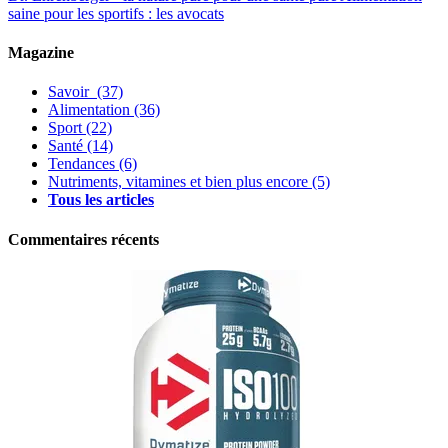
saine pour les sportifs : les avocats
Magazine
Savoir
(37)
Alimentation
(36)
Sport
(22)
Santé
(14)
Tendances
(6)
Nutriments, vitamines et bien plus encore
(5)
Tous les articles
Commentaires récents