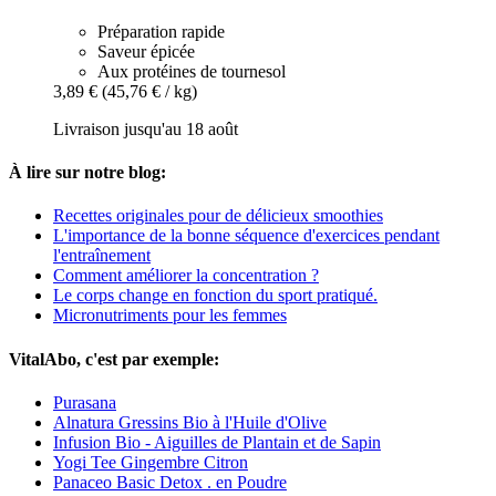
Préparation rapide
Saveur épicée
Aux protéines de tournesol
3,89 €
(45,76 € / kg)
Livraison jusqu'au 18 août
À lire sur notre blog:
Recettes originales pour de délicieux smoothies
L'importance de la bonne séquence d'exercices pendant
l'entraînement
Comment améliorer la concentration ?
Le corps change en fonction du sport pratiqué.
Micronutriments pour les femmes
VitalAbo, c'est par exemple:
Purasana
Alnatura Gressins Bio à l'Huile d'Olive
Infusion Bio - Aiguilles de Plantain et de Sapin
Yogi Tee Gingembre Citron
Panaceo Basic Detox . en Poudre