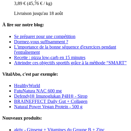
3,89 €
(45,76 € / kg)
Livraison jusqu'au 18 août
À lire sur notre blog:
Se préparer pour une compétition
Dormez-vous suffisamment ?
L'importance de la bonne séquence d'exercices pendant
l'entraînement
Recette : pizza low-carb en 15 minutes
Atteindre ces objectifs sportifs grâce à la méthode “SMART”
VitalAbo, c'est par exemple:
HealthyWorld
FutuNatura NAC 600 mg
Defendyl® Imunoglukan P4H® - Sirop
BRAINEFFECT Daily Gut + Collagen
Natural Power Vegan Protein - 500 g
Nouveaux produits:
aktiv - Ginseng + Vitamines du Groupe B + Zinc