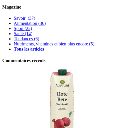
Magazine
Savoir
(37)
Alimentation
(36)
Sport
(22)
Santé
(14)
Tendances
(6)
Nutriments, vitamines et bien plus encore
(5)
Tous les articles
Commentaires récents