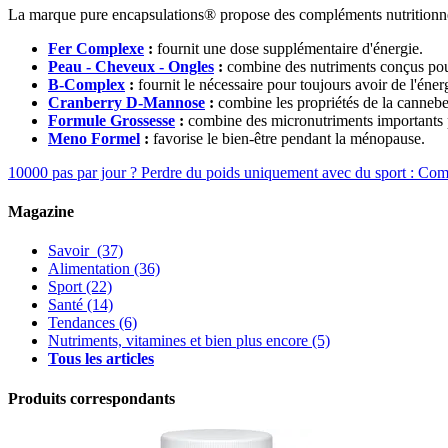
La marque pure encapsulations® propose des compléments nutritionnel
Fer Complexe
:
fournit une dose supplémentaire d'énergie.
Peau - Cheveux - Ongles
:
combine des nutriments conçus pour 
B-Complex
:
fournit le nécessaire pour toujours avoir de l'énerg
Cranberry D-Mannose
:
combine les propriétés de la canneb
Formule Grossesse
:
combine des micronutriments importants p
Meno Formel
:
favorise le bien-être pendant la ménopause.
10000 pas par jour ?
Perdre du poids uniquement avec du sport : Co
Magazine
Savoir
(37)
Alimentation
(36)
Sport
(22)
Santé
(14)
Tendances
(6)
Nutriments, vitamines et bien plus encore
(5)
Tous les articles
Produits correspondants