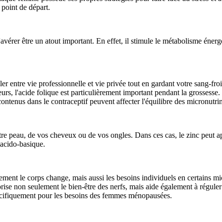
 point de départ.
 s'avérer être un atout important. En effet, il stimule le métabolisme énergé
ler entre vie professionnelle et vie privée tout en gardant votre sang-fr
urs, l'acide folique est particulièrement important pendant la grossesse. E
contenus dans le contraceptif peuvent affecter l'équilibre des micronutri
votre peau, de vos cheveux ou de vos ongles. Dans ces cas, le zinc peut 
 acido-basique.
ent le corps change, mais aussi les besoins individuels en certains m
ise non seulement le bien-être des nerfs, mais aide également à réguler 
pécifiquement pour les besoins des femmes ménopausées.