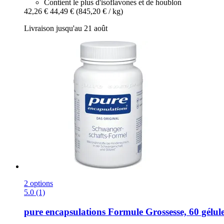
Contient le plus d'isoflavones et de houblon
42,26 €
44,49 €
(845,20 € / kg)
Livraison jusqu'au 21 août
2 options
5.0 (1)
pure encapsulations
Formule Grossesse, 60 gélul