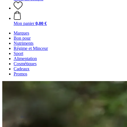
Mon panier
0,00 €
Marques
Bon pour
Nutriments
Régime et Minceur
Sport
Alimentation
Cosmétiques
Cadeaux
Promos