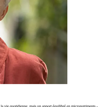
à la vie quotidienne, mais un apport équilibré en micronutriments -