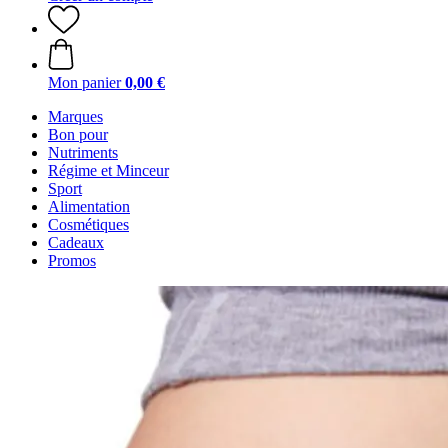
Mon panier
0,00 €
Marques
Bon pour
Nutriments
Régime et Minceur
Sport
Alimentation
Cosmétiques
Cadeaux
Promos