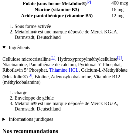
[2]
400 mcg
Folate (sous forme Metafolin®)
Niacine (vitamine B3)
16 mg
Acide pantothénique (vitamine B5)
12 mg
Sous forme activée
Metafolin® est une marque déposée de Merck KGaA,
Darmstadt, Deutschland
Ingrédients
[1]
[2]
Cellulose microcristalline
, Hydroxypropylméthylcellulose
,
Niacinamide, Pantothénate de calcium, Pyridoxal 5‘ Phosphat,
Riboflavin 5‘ Phosphat,
Thiamine HCL
, Calcium-L-Methylfolate
[3]
(Metafolin®)
, Biotine, Adenosylcobalamine, Vitamine B12
(méthylcobalamine)
charge
Enveloppe de gélule
Metafolin® est une marque déposée de Merck KGaA,
Darmstadt, Deutschland
Informations juridiques
Nos recommandations