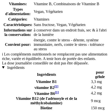
Vitamines:
Vitamine B, Combinaisons de Vitamine B
Types
Vegan, Végétarien
d'alimentation:
Catégories:
Vitamines
Caractéristiques:
Sans fructose, Vegan, Végétarien
Informations sur
à conserver dans un endroit frais, sec & à l'abri
la conservation:
de la lumière
énergie, contre le stress - détente, système
Convient pour:
immunitaire, nerfs, contre le stress - tolérance
au stress
i
Les compléments nutritionnels ne remplacent pas une alimentation
riche, variée et équilibrée. A tenir hors de portée des enfants.
La dose journalière conseillée ne doit pas être dépassée.
Ingrédients
pour
Ingrédients
gélule
Vitamine B1
3,3 mg
[1]
4,2 mg
vitamine B2
[1]
4,2 mg
Vitamine B6
Vitamine B12 (de l'adénosyle et de la
9 mcg
méthylcobalamine)
Biotine
150 mcg