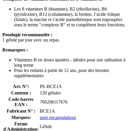
Les 8 vitamines B (thiamine), B2 (riboflavine), B6 ​​
(pyridoxine), B12 (cobalamine), la biotine, l’acide folique
(folate), la niacine et l’acide pantothénique sont regroupées
sous le terme "complexe B" et se complètent leurs fonctions.
Posologie recommandée :
1 gélule par jour avec un repas.
Remarques :
Vitamines B en doses ajustées - idéales pour une utilisation à
long terme
Pour les enfants à partir de 12 ans, pour des besoins
supplémentaires
Art. N°:
PE-BCE1A
Contenu :
120 gélules
Code-barres
766298117676
EAN :
Fabricant N° :
BCE1A
Marques:
pure encapsulations
Forme
Gélule
d'Administration: