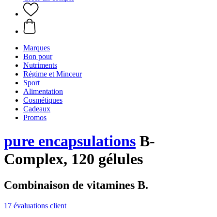
Marques
Bon pour
Nutriments
Régime et Minceur
Sport
Alimentation
Cosmétiques
Cadeaux
Promos
pure encapsulations
B-
Complex, 120 gélules
Combinaison de vitamines B.
17 évaluations client