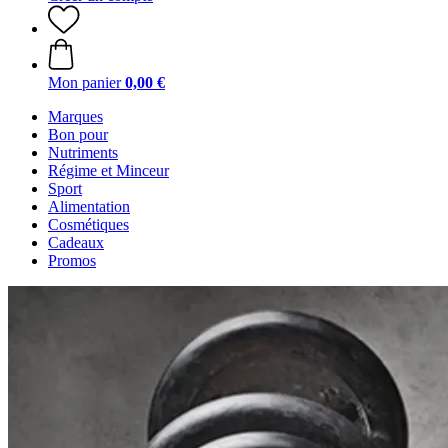
Mon panier
0,00 €
Marques
Bon pour
Nutriments
Régime et Minceur
Sport
Alimentation
Cosmétiques
Cadeaux
Promos