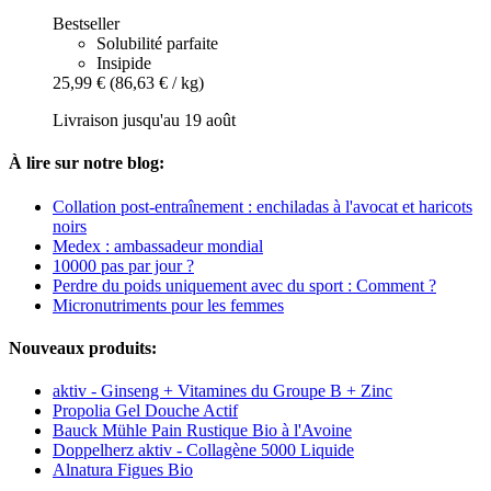
Bestseller
Solubilité parfaite
Insipide
25,99 €
(86,63 € / kg)
Livraison jusqu'au 19 août
À lire sur notre blog:
Collation post-entraînement : enchiladas à l'avocat et haricots
noirs
Medex : ambassadeur mondial
10000 pas par jour ?
Perdre du poids uniquement avec du sport : Comment ?
Micronutriments pour les femmes
Nouveaux produits:
aktiv - Ginseng + Vitamines du Groupe B + Zinc
Propolia Gel Douche Actif
Bauck Mühle Pain Rustique Bio à l'Avoine
Doppelherz aktiv - Collagène 5000 Liquide
Alnatura Figues Bio