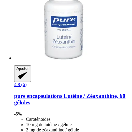
Ajouter
4.8 (6)
pure encapsulations
Lutéine / Zéaxanthine, 60
gélules
-5%
Caroténoïdes
10 mg de lutéine / gélule
2 mg de zéaxanthine / gélule