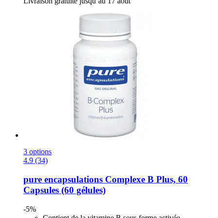
Livraison gratuite jusqu’au 17 août
3 options
4.9 (34)
pure encapsulations
Complexe B Plus, 60
Capsules (60 gélules)
-5%
Contient de la vitamine B sous forme activée