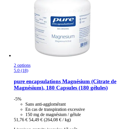
2 options
5.0 (18)
pure encapsulations
Magnésium (Citrate de
Magnésium), 180 Capsules (180 gélules)
-5%
Sans anti-agglomérant
En cas de transpiration excessive
150 mg de magnésium / gélule
51,76 €
54,49 €
(264,08 € / kg)