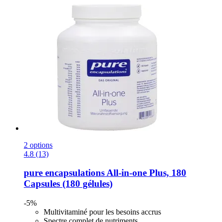
2 options
4.8 (13)
pure encapsulations
All-​in-​one Plus, 180
Capsules (180 gélules)
-5%
Multivitaminé pour les besoins accrus
Spectre complet de nutriments