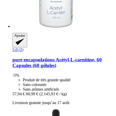
Ajouter
5.0 (2)
pure encapsulations
Acétyl-​L-​carnitine, 60
Capsules (60 gélules)
-5%
Produit de très grande qualité
Sans colorants
Sans arômes artificiels
57,94 €
60,99 €
(2.145,93 € / kg)
Livraison gratuite jusqu’au 17 août