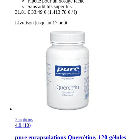
Pipette pour un dosage facile
Sans additifs superflus
31,81 €
33,49 €
(1.413,78 € / l)
Livraison jusqu'au 17 août
2 options
4.8 (10)
pure encapsulations
Quercétine, 120 gélules