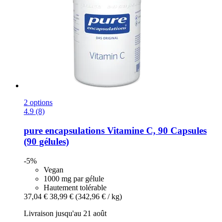
2 options
4.9 (8)
pure encapsulations
Vitamine C, 90 Capsules
(90 gélules)
-5%
Vegan
1000 mg par gélule
Hautement tolérable
37,04 €
38,99 €
(342,96 € / kg)
Livraison jusqu'au 21 août