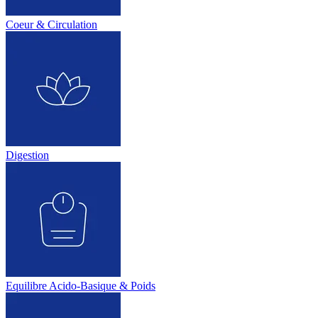
Coeur & Circulation
Digestion
Equilibre Acido-Basique & Poids