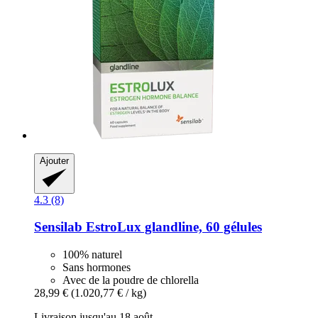
Ajouter
4.3 (8)
Sensilab
EstroLux glandline, 60 gélules
100% naturel
Sans hormones
Avec de la poudre de chlorella
28,99 €
(1.020,77 € / kg)
Livraison jusqu'au 18 août