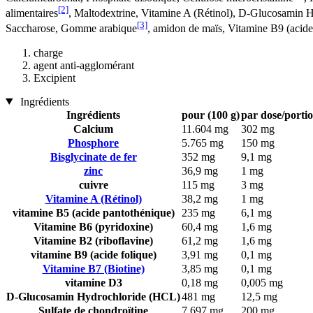
[2]
alimentaires
, Maltodextrine, Vitamine A (Rétinol), D-Glucosamin
[3]
Saccharose, Gomme arabique
, amidon de maïs, Vitamine B9 (acide
charge
agent anti-agglomérant
Excipient
Ingrédients
Ingrédients
pour (100 g)
par dose/portio
Calcium
11.604 mg
302 mg
Phosphore
5.765 mg
150 mg
Bisglycinate de fer
352 mg
9,1 mg
zinc
36,9 mg
1 mg
cuivre
115 mg
3 mg
Vitamine A (Rétinol)
38,2 mg
1 mg
vitamine B5 (acide pantothénique)
235 mg
6,1 mg
Vitamine B6 (pyridoxine)
60,4 mg
1,6 mg
Vitamine B2 (riboflavine)
61,2 mg
1,6 mg
vitamine B9 (acide folique)
3,91 mg
0,1 mg
Vitamine B7 (Biotine)
3,85 mg
0,1 mg
vitamine D3
0,18 mg
0,005 mg
D-Glucosamin Hydrochloride (HCL)
481 mg
12,5 mg
Sulfate de chondroïtine
7.697 mg
200 mg