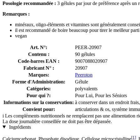
Posologie recommandée :
3 gélules par jour de préférence après un r
Remarques :
minéraux, oligo-éléments et vitamines sont généralement conseil
il est recommandé de boire beaucoup pour tirer le meilleur parti 
vegan
Art. N°:
PEER-20907
Contenu :
90 gélules
Code-barres EAN :
9007088020907
Fabricant N° :
20907
Marques:
Peeroton
Forme d'Administration:
Gélule
Catégories:
polyvalents
Pour qui ?:
Pour Lui, Pour les Séniors
Informations sur la conservation:
à conserver dans un endroit frais,
Convient pour:
articulations & os, système immu
i
Les compléments nutritionnels ne remplacent pas une alimentation rich
La dose journalière conseillée ne doit pas être dépassée.
Ingrédients
[1]
Calciumcarbonat, Phosphate disodique, Cellulose microcristalline
, 