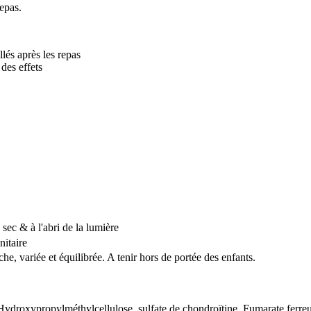
epas.
lés après les repas
des effets
 sec & à l'abri de la lumière
nitaire
e, variée et équilibrée. A tenir hors de portée des enfants.
Hydroxypropylméthylcellulose, sulfate de chondroïtine, Fumarate ferre