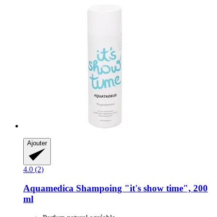
Ajouter
4.0 (2)
Aquamedica
Shampoing "it's show time", 200
ml