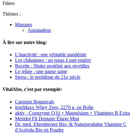
Filtres
Thèmes :
Marques
Aquatadeus
À lire sur notre blog:
L'inactivité : une véritable pandémie
Les châtaignes : un repas à part entière
Recette : Shake protéiné aux myrtilles
Le jeûne - une pause saine
Stress : le problème du 21e siècle
VitalAbo, c'est par exemple:
Carnium Botanicals
ironMaxx Whey Zero, 2270 g. en Boîte
aktiv - Coenzyme Q10 + Magnésium + Vitamines B Extra
Meridol Fil Dentaire Élargi Mint
Dr. med. Ehrenberger Bio- & Naturprodukte Vitamine C
d'Acérola Bio en Poudre