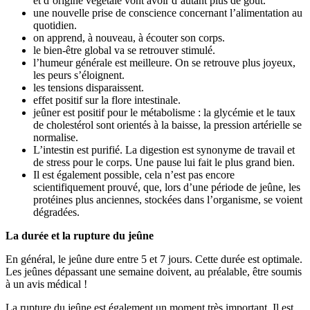
et d’origine végétale vont avoir d’autant plus de goût.
une nouvelle prise de conscience concernant l’alimentation au
quotidien.
on apprend, à nouveau, à écouter son corps.
le bien-être global va se retrouver stimulé.
l’humeur générale est meilleure. On se retrouve plus joyeux,
les peurs s’éloignent.
les tensions disparaissent.
effet positif sur la flore intestinale.
jeûner est positif pour le métabolisme : la glycémie et le taux
de cholestérol sont orientés à la baisse, la pression artérielle se
normalise.
L’intestin est purifié. La digestion est synonyme de travail et
de stress pour le corps. Une pause lui fait le plus grand bien.
Il est également possible, cela n’est pas encore
scientifiquement prouvé, que, lors d’une période de jeûne, les
protéines plus anciennes, stockées dans l’organisme, se voient
dégradées.
La durée et la rupture du jeûne
En général, le jeûne dure entre 5 et 7 jours. Cette durée est optimale.
Les jeûnes dépassant une semaine doivent, au préalable, être soumis
à un avis médical !
La rupture du jeûne est également un moment très important. Il est