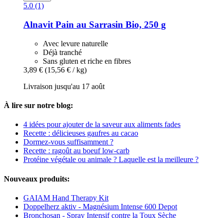
5.0 (1)
Alnavit
Pain au Sarrasin Bio, 250 g
Avec levure naturelle
Déjà tranché
Sans gluten et riche en fibres
3,89 €
(15,56 € / kg)
Livraison jusqu'au 17 août
À lire sur notre blog:
4 idées pour ajouter de la saveur aux aliments fades
Recette : délicieuses gaufres au cacao
Dormez-vous suffisamment ?
Recette : ragoût au boeuf low-carb
Protéine végétale ou animale ? Laquelle est la meilleure ?
Nouveaux produits:
GAIAM Hand Therapy Kit
Doppelherz aktiv - Magnésium Intense 600 Depot
Bronchosan - Spray Intensif contre la Toux Sèche