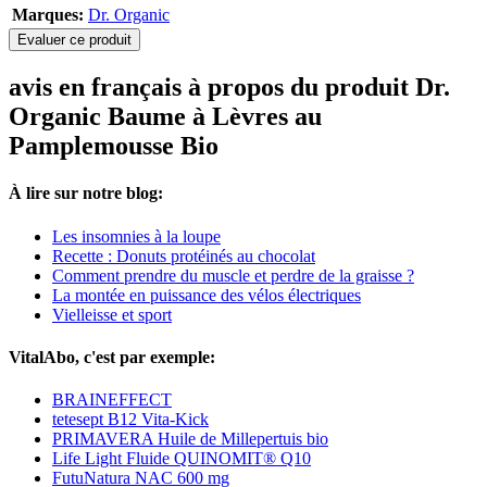
Marques:
Dr. Organic
Evaluer ce produit
avis en français à propos du produit Dr.
Organic Baume à Lèvres au
Pamplemousse Bio
À lire sur notre blog:
Les insomnies à la loupe
Recette : Donuts protéinés au chocolat
Comment prendre du muscle et perdre de la graisse ?
La montée en puissance des vélos électriques
Vielleisse et sport
VitalAbo, c'est par exemple:
BRAINEFFECT
tetesept B12 Vita-Kick
PRIMAVERA Huile de Millepertuis bio
Life Light Fluide QUINOMIT® Q10
FutuNatura NAC 600 mg