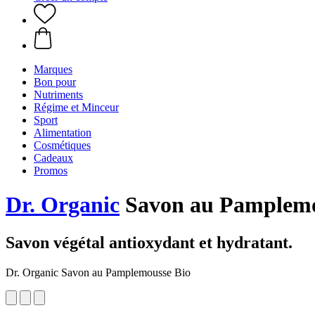
Marques
Bon pour
Nutriments
Régime et Minceur
Sport
Alimentation
Cosmétiques
Cadeaux
Promos
Dr. Organic
Savon au Pamplemo
Savon végétal antioxydant et hydratant.
Dr. Organic Savon au Pamplemousse Bio