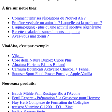
À lire sur notre blog:
Comment tenir ses résolutions du Nouvel An ?
Protéine végétale ou animale ? Laquelle est la meilleure ?
L'aquajogging - plus qu'une activité sportive régénérante
Recette : salade de superaliments au quinoa
Avez-vous mal dormi ?
VitalAbo, c'est par exemple:
Vilgain
Cose della Natura Duplex Cuore Plus
Alnatura Haricots Blancs Bioland
Carnium Botanicals Activated Charcoal + Fennel
Sponser Sport Food Power Porridge Apple-Vanilla
Nouveaux produits:
Bauck Mühle Pain Rustique Bio à l'Avoine
Fertil Experte - Préparation à la Grossesse pour Homme
Hay Herb Complexe de Formation du Collagène
tetesept Vitamine C 1200 + D3 + Zinc
Instick Pomme Verte