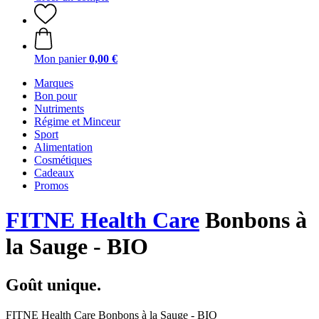
Mon panier
0,00 €
Marques
Bon pour
Nutriments
Régime et Minceur
Sport
Alimentation
Cosmétiques
Cadeaux
Promos
FITNE Health Care
Bonbons à
la Sauge - BIO
Goût unique.
FITNE Health Care Bonbons à la Sauge - BIO