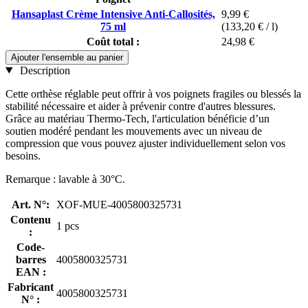
Hansaplast Crème Intensive Anti-Callosités,
9,99 €
75 ml
(133,20 € / l)
Coût total :
24,98 €
Ajouter l'ensemble au panier
Description
Cette orthèse réglable peut offrir à vos poignets fragiles ou blessés la
stabilité nécessaire et aider à prévenir contre d'autres blessures.
Grâce au matériau Thermo-Tech, l'articulation bénéficie d’un
soutien modéré pendant les mouvements avec un niveau de
compression que vous pouvez ajuster individuellement selon vos
besoins.
Remarque : lavable à 30°C.
Art. N°:
XOF-MUE-4005800325731
Contenu
1 pcs
:
Code-
barres
4005800325731
EAN :
Fabricant
4005800325731
N° :