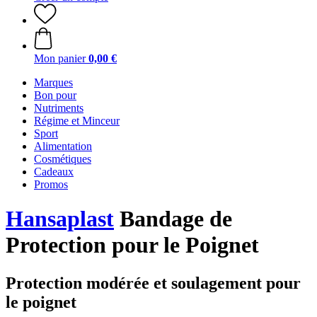
Mon panier
0,00 €
Marques
Bon pour
Nutriments
Régime et Minceur
Sport
Alimentation
Cosmétiques
Cadeaux
Promos
Hansaplast
Bandage de
Protection pour le Poignet
Protection modérée et soulagement pour
le poignet