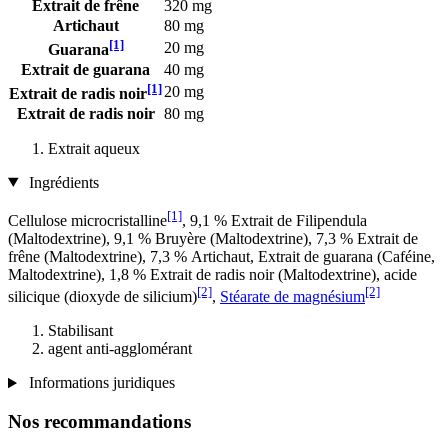
Extrait de frêne
320 mg
Artichaut
80 mg
[1]
20 mg
Guarana
Extrait de guarana
40 mg
[1]
20 mg
Extrait de radis noir
Extrait de radis noir
80 mg
Extrait aqueux
Ingrédients
[1]
Cellulose microcristalline
, 9,1 % Extrait de Filipendula
(Maltodextrine), 9,1 % Bruyère (Maltodextrine), 7,3 % Extrait de
frêne (Maltodextrine), 7,3 % Artichaut, Extrait de guarana (Caféine,
Maltodextrine), 1,8 % Extrait de radis noir (Maltodextrine), acide
[2]
[2]
silicique (dioxyde de silicium)
,
Stéarate de magnésium
Stabilisant
agent anti-agglomérant
Informations juridiques
Nos recommandations