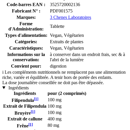
Code-barres EAN :
3525720002136
Fabricant N° :
PDF001575
Marques:
3 Chenes Laboratoires
Forme
Tablette
d'Administration:
Types d'alimentation:
Vegan, Végétarien
Catégories:
Extraits de plantes
Caractéristiques:
Vegan, Végétarien
Informations sur la
à conserver dans un endroit frais, sec & à
conservation:
l'abri de la lumière
Convient pour:
digestion
i
Les compléments nutritionnels ne remplacent pas une alimentation
riche, variée et équilibrée. A tenir hors de portée des enfants.
La dose journalière conseillée ne doit pas être dépassée.
Ingrédients
Ingrédients
pour (2 comprimés)
[1]
100 mg
Filipendula
Extrait de Filipendula
100 mg
[1]
100 mg
Bruyère
Extrait de callune
400 mg
[1]
80 mg
Frêne