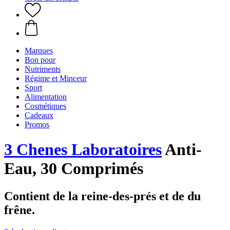
Marques
Bon pour
Nutriments
Régime et Minceur
Sport
Alimentation
Cosmétiques
Cadeaux
Promos
3 Chenes Laboratoires
Anti-
Eau, 30 Comprimés
Contient de la reine-des-prés et de du
frêne.