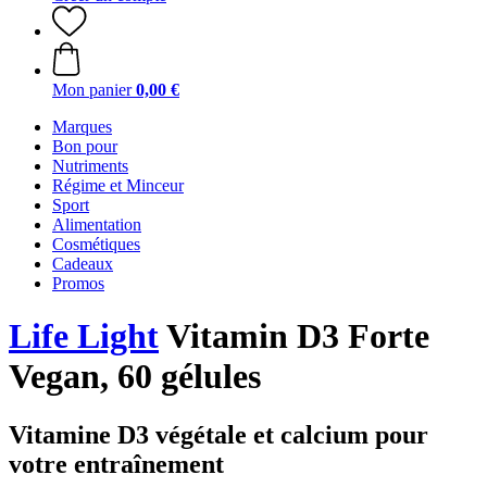
Mon panier
0,00 €
Marques
Bon pour
Nutriments
Régime et Minceur
Sport
Alimentation
Cosmétiques
Cadeaux
Promos
Life Light
Vitamin D3 Forte
Vegan, 60 gélules
Vitamine D3 végétale et calcium pour
votre entraînement