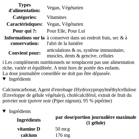
Types
Vegan, Végétarien
d'alimentation:
Catégories:
Vitamines
Caractéristiques:
Vegan, Végétarien
Pour qui ?:
Pour Elle, Pour Lui
Informations sur la
à conserver dans un endroit frais, sec & à
conservation:
l'abri de la lumière
articulations & os, système immunitaire,
Convient pour:
muscles, dents & gencive, cellules
i
Les compléments nutritionnels ne remplacent pas une alimentation
riche, variée et équilibrée. A tenir hors de portée des enfants.
La dose journalière conseillée ne doit pas être dépassée.
Ingrédients
Calciumcarbonat, Agent d'enrobage (Hydroxypropylméthylcellulose
(Enveloppe de gélule végétale)), cholécalciférol, extrait de fruit du
poivrier noir (poivre noir (Piper nigrum), 95 % pipérine)
Ingrédients
par dose/portion journalière maximale
Ingrédients
(1 gélule)
vitamine D
50 mcg
calcium
176 mg