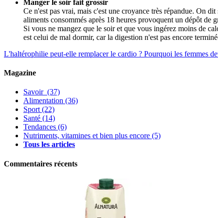
Manger le soir fait grossir
Ce n'est pas vrai, mais c'est une croyance très répandue. On di
aliments consommés après 18 heures provoquent un dépôt de grai
Si vous ne mangez que le soir et que vous ingérez moins de calo
est celui de mal dormir, car la digestion n'est pas encore terminé
L'haltérophilie peut-elle remplacer le cardio ?
Pourquoi les femmes dev
Magazine
Savoir
(37)
Alimentation
(36)
Sport
(22)
Santé
(14)
Tendances
(6)
Nutriments, vitamines et bien plus encore
(5)
Tous les articles
Commentaires récents