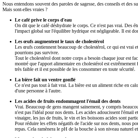
Nous entendons souvent des paroles de sagesse, des conseils et des su
Mais sont-elles vraies ?
Le café prive le corps d'eau
On dit que le café déshydrate le corps. Ce n'est pas vrai. Des ét
l'impact global sur l'équilibre hydrique est négligeable. Il est d
Les œufs augmentent le taux de cholestérol
Les œufs contiennent beaucoup de cholestérol, ce qui est vrai et
pourrions pas survivre.
Tout le cholestérol dont notre corps a besoin chaque jour est fa
montré que l'apport alimentaire en cholestérol est extrêmement 
très faible et il est possible de les consommer en toute sécurité.
La bière fait un ventre gonflé
Ce n'est pas tout à fait vrai. La bière est un aliment riche en cal
d'une personne à l'autre.
Les acides de fruits endommagent l'émail des dents
Vrai. Beaucoup de gens mangent sainement, y compris beaucoup d
n'est pas l'idéal pour nos dents. Les acides adoucissent l'émail e
vinaigre, les jus de fruits, le vin et les boissons acides sont par
Pour réduire les effets négatifs de l'acide sur nos dents, nous 
repas. Cela ramènera le pH de la bouche à son niveau naturel et 