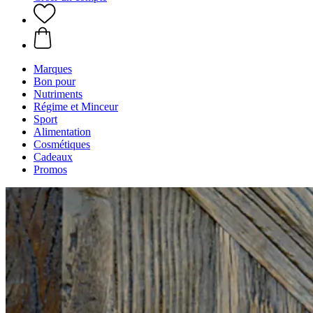
Marques
Bon pour
Nutriments
Régime et Minceur
Sport
Alimentation
Cosmétiques
Cadeaux
Promos