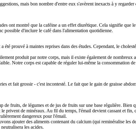
ggestions, mais bon nombre d'entre eux s'avèrent inexacts à y regarder d
udes ont montré que la caféine a un effet diurétique. Cela signifie que le
onc possible d'inclure le café dans l'alimentation quotidienne.
 a été prouvé à maintes reprises dans des études. Cependant, le cholesté
cilement produit par notre corps, mais il existe également de nombreux 
faible. Notre corps est capable de réguler lui-même la consommation de c
ories et fait grossir - c'est incontesté. Le fait que le gain de graisse ab
e fruits, de légumes et de jus de fruits sur une base régulière. Bien 
t le privent de minéraux. Au fil du temps, l'émail devient cassant et fin, 
ticulièrement dangereux pour l'émail.
pouvons ajouter des aliments contenant du calcium (qui reminéralise les 
neutralisera les acides.