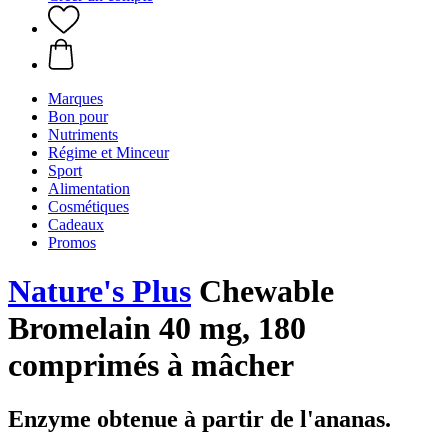
Marques
Bon pour
Nutriments
Régime et Minceur
Sport
Alimentation
Cosmétiques
Cadeaux
Promos
Nature's Plus
Chewable
Bromelain 40 mg, 180
comprimés à mâcher
Enzyme obtenue à partir de l'ananas.