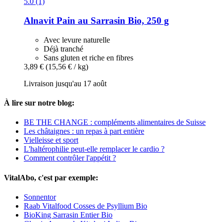
5.0 (1)
Alnavit
Pain au Sarrasin Bio, 250 g
Avec levure naturelle
Déjà tranché
Sans gluten et riche en fibres
3,89 €
(15,56 € / kg)
Livraison jusqu'au 17 août
À lire sur notre blog:
BE THE CHANGE : compléments alimentaires de Suisse
Les châtaignes : un repas à part entière
Vielleisse et sport
L'haltérophilie peut-elle remplacer le cardio ?
Comment contrôler l'appétit ?
VitalAbo, c'est par exemple:
Sonnentor
Raab Vitalfood Cosses de Psyllium Bio
BioKing Sarrasin Entier Bio