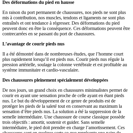
Des déformations du pied en hausse
En raison du port permanent de chaussures, nos pieds ne sont plus
mis à contribution, nos muscles, tendons et ligaments ne sont plus
entraînés et ont tendance à régresser. Des déformations du pied
peuvent donc en être la conséquence. Ces déformations peuvent être
contrecarrées en se passant du port de chaussures.
L’avantage de courir pieds nus
Il a été démontré dans de nombreuses études, que l’homme court
plus rapidement lorsqu’il est pieds nus. Courir pieds nus régule la
pression artérielle, soulage la colonne vertébrale et est profitable au
système immunitaire et cardio-vasculaire.
Des chaussures pleinement spécialement développées
De nos jours, un grand choix en chaussures minimalistes permet de
courir en ayant une sensation proche de celle ayant en étant pieds
nus. Le but du développement de ce genre de produits est de
protéger les pieds de la saleté tout en conservant au maximum la
sensation d’être pieds nus. La solution a été la suppression de la
semelle intermédiaire. Une chaussure de course classique possède
trois objectifs : amortir, soutenir et guider. Sans semelle
intermédiaire, le pied doit prendre en charge l’amortissement. Ces
chaussures sont en quelque sorte ce que représente une paire de