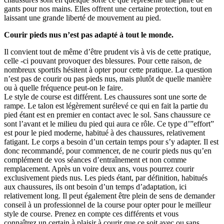
gants pour nos mains. Elles offrent une certaine protection, tout en
laissant une grande liberté de mouvement au pied.
Courir pieds nus n’est pas adapté à tout le monde.
Il convient tout de même d’être prudent vis à vis de cette pratique,
celle -ci pouvant provoquer des blessures. Pour cette raison, de
nombreux sportifs hésitent à opter pour cette pratique. La question
n’est pas de courir ou pas pieds nus, mais plutôt de quelle manière
ou à quelle fréquence peut-on le faire.
Le style de course est différent. Les chaussures sont une sorte de
rampe. Le talon est légèrement surélevé ce qui en fait la partie du
pied étant est en premier en contact avec le sol. Sans chaussure ce
sont l’avant et le milieu du pied qui aura ce rôle. Ce type d’”effort”
est pour le pied moderne, habitué à des chaussures, relativement
fatigant. Le corps a besoin d’un certain temps pour s’y adapter. Il est
donc recommandé, pour commencer, de ne courir pieds nus qu’en
complément de vos séances d’entraînement et non comme
remplacement. Après un voire deux ans, vous pourrez courir
exclusivement pieds nus. Les pieds étant, par définition, habitués
aux chaussures, ils ont besoin d’un temps d’adaptation, ici
relativement long. Il peut également être plein de sens de demander
conseil à un professionnel de la course pour opter pour le meilleur
style de course. Prenez en compte ces différents et vous
connaîtrez un certain à plaisir à courir que ce soit avec ou sans