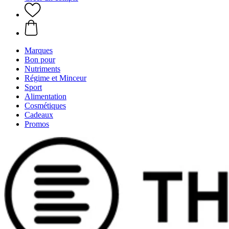
Marques
Bon pour
Nutriments
Régime et Minceur
Sport
Alimentation
Cosmétiques
Cadeaux
Promos