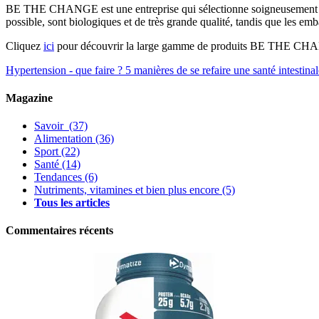
BE THE CHANGE est une entreprise qui sélectionne soigneusement chaqu
possible, sont biologiques et de très grande qualité, tandis que les em
Cliquez
ici
pour découvrir la large gamme de produits BE THE CH
Hypertension - que faire ?
5 manières de se refaire une santé intestinal
Magazine
Savoir
(37)
Alimentation
(36)
Sport
(22)
Santé
(14)
Tendances
(6)
Nutriments, vitamines et bien plus encore
(5)
Tous les articles
Commentaires récents