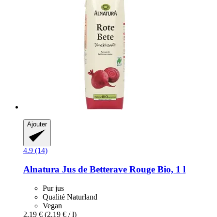
Ajouter
4.9 (14)
Alnatura
Jus de Betterave Rouge Bio, 1 l
Pur jus
Qualité Naturland
Vegan
2,19 €
(2,19 € / l)