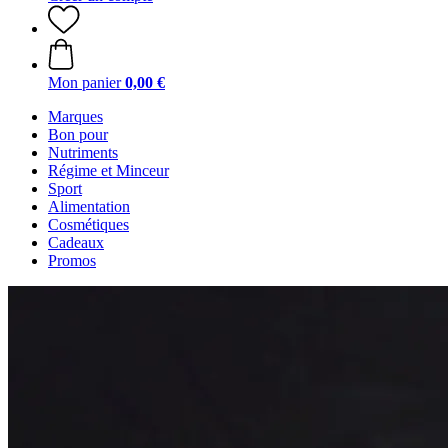
Mon panier
0,00 €
Marques
Bon pour
Nutriments
Régime et Minceur
Sport
Alimentation
Cosmétiques
Cadeaux
Promos