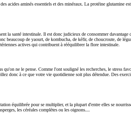
es acides aminés essentiels et des minéraux. La protéine glutamine est 
sent la santé intestinale. Il est donc judicieux de consommer davantage d
onc beaucoup de yaourt, de kombucha, de kéfir, de choucroute, de légu
riennes actives qui contribuent à rééquilibrer la flore intestinale.
us qu'on ne le pense. Comme l'ont souligné les recherches, le stress favo
eillez donc à ce que votre vie quotidienne soit plus détendue. Des exercic
tion équilibrée pour se multiplier, et la plupart d'entre elles se nourri
asperges, les céréales complètes ou les oignons....