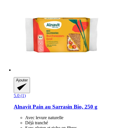
Ajouter
5.0 (1)
Alnavit
Pain au Sarrasin Bio, 250 g
Avec levure naturelle
Déjà tranché
Sans gluten et riche en fibres