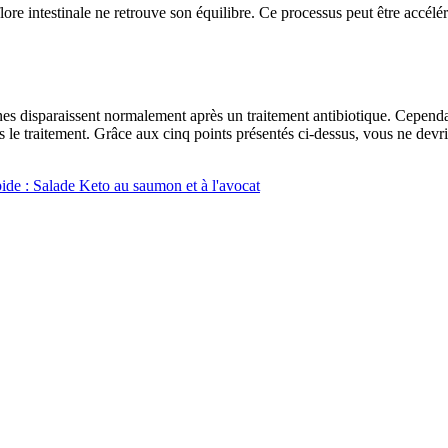
flore intestinale ne retrouve son équilibre. Ce processus peut être accél
nes disparaissent normalement après un traitement antibiotique. Cependan
rès le traitement. Grâce aux cinq points présentés ci-dessus, vous ne devr
pide : Salade Keto au saumon et à l'avocat