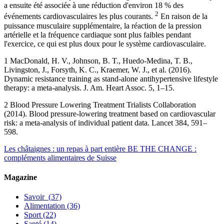
a ensuite été associée à une réduction d'environ 18 % des
2
événements cardiovasculaires les plus courants.
En raison de la
puissance musculaire supplémentaire, la réaction de la pression
artérielle et la fréquence cardiaque sont plus faibles pendant
l'exercice, ce qui est plus doux pour le système cardiovasculaire.
1 MacDonald, H. V., Johnson, B. T., Huedo-Medina, T. B.,
Livingston, J., Forsyth, K. C., Kraemer, W. J., et al. (2016).
Dynamic resistance training as stand-alone antihypertensive lifestyle
therapy: a meta-analysis. J. Am. Heart Assoc. 5, 1–15.
2 Blood Pressure Lowering Treatment Trialists Collaboration
(2014). Blood pressure-lowering treatment based on cardiovascular
risk: a meta-analysis of individual patient data. Lancet 384, 591–
598.
Les châtaignes : un repas à part entière
BE THE CHANGE :
compléments alimentaires de Suisse
Magazine
Savoir
(37)
Alimentation
(36)
Sport
(22)
Santé
(14)