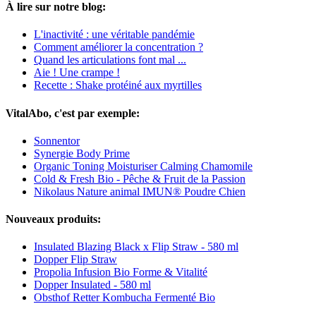
À lire sur notre blog:
L'inactivité : une véritable pandémie
Comment améliorer la concentration ?
Quand les articulations font mal ...
Aie ! Une crampe !
Recette : Shake protéiné aux myrtilles
VitalAbo, c'est par exemple:
Sonnentor
Synergie Body Prime
Organic Toning Moisturiser Calming Chamomile
Cold & Fresh Bio - Pêche & Fruit de la Passion
Nikolaus Nature animal IMUN® Poudre Chien
Nouveaux produits:
Insulated Blazing Black x Flip Straw - 580 ml
Dopper Flip Straw
Propolia Infusion Bio Forme & Vitalité
Dopper Insulated - 580 ml
Obsthof Retter Kombucha Fermenté Bio