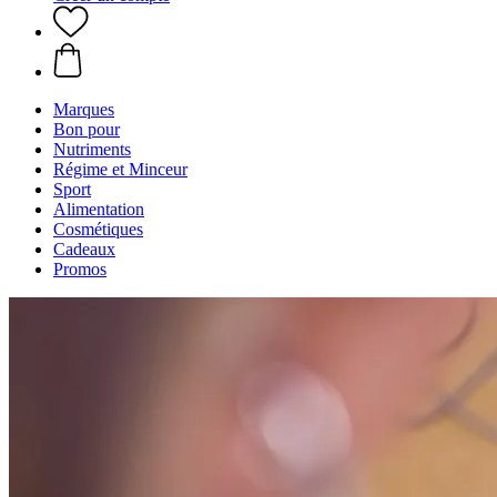
Marques
Bon pour
Nutriments
Régime et Minceur
Sport
Alimentation
Cosmétiques
Cadeaux
Promos