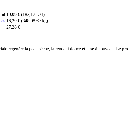
 ml
10,99 €
(183,17 € / l)
les
16,29 €
(348,08 € / kg)
27,28 €
le régénère la peau sèche, la rendant douce et lisse à nouveau. Le prod