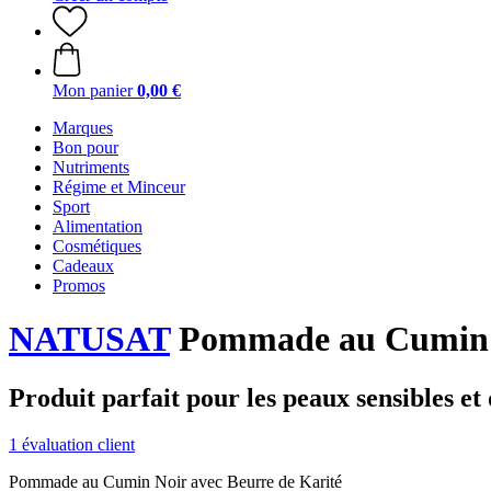
Mon panier
0,00 €
Marques
Bon pour
Nutriments
Régime et Minceur
Sport
Alimentation
Cosmétiques
Cadeaux
Promos
NATUSAT
Pommade au Cumin No
Produit parfait pour les peaux sensibles et 
1 évaluation client
Pommade au Cumin Noir avec Beurre de Karité