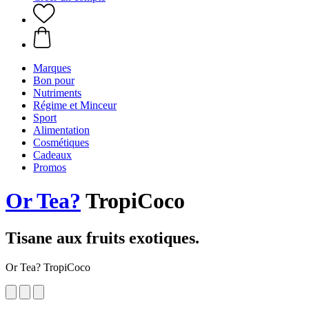
Marques
Bon pour
Nutriments
Régime et Minceur
Sport
Alimentation
Cosmétiques
Cadeaux
Promos
Or Tea?
TropiCoco
Tisane aux fruits exotiques.
Or Tea? TropiCoco