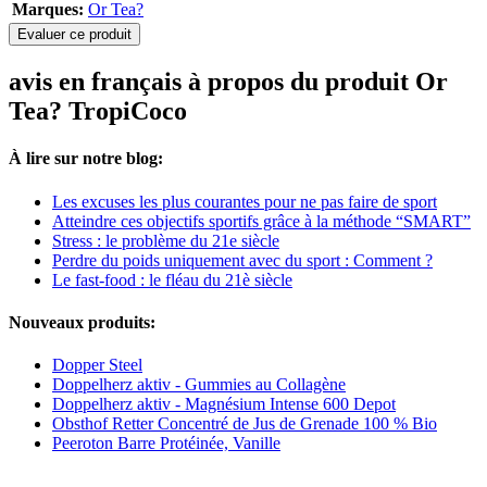
Marques:
Or Tea?
Evaluer ce produit
avis en français à propos du produit Or
Tea? TropiCoco
À lire sur notre blog:
Les excuses les plus courantes pour ne pas faire de sport
Atteindre ces objectifs sportifs grâce à la méthode “SMART”
Stress : le problème du 21e siècle
Perdre du poids uniquement avec du sport : Comment ?
Le fast-food : le fléau du 21è siècle
Nouveaux produits:
Dopper Steel
Doppelherz aktiv - Gummies au Collagène
Doppelherz aktiv - Magnésium Intense 600 Depot
Obsthof Retter Concentré de Jus de Grenade 100 % Bio
Peeroton Barre Protéinée, Vanille