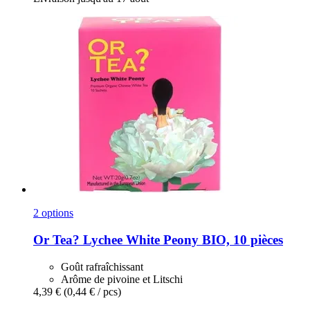
2 options
Or Tea?
Lychee White Peony BIO, 10 pièces
Goût rafraîchissant
Arôme de pivoine et Litschi
4,39 €
(0,44 € / pcs)