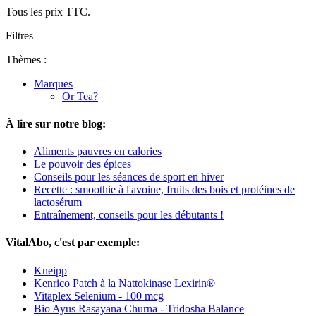
Tous les prix TTC.
Filtres
Thèmes :
Marques
Or Tea?
À lire sur notre blog:
Aliments pauvres en calories
Le pouvoir des épices
Conseils pour les séances de sport en hiver
Recette : smoothie à l'avoine, fruits des bois et protéines de
lactosérum
Entraînement, conseils pour les débutants !
VitalAbo, c'est par exemple:
Kneipp
Kenrico Patch à la Nattokinase Lexirin®
Vitaplex Selenium - 100 mcg
Bio Ayus Rasayana Churna - Tridosha Balance