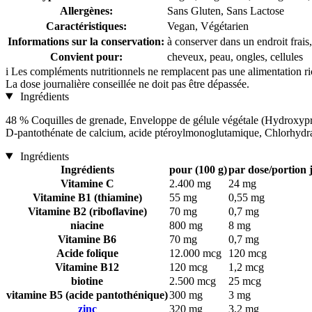
Allergènes:
Sans Gluten, Sans Lactose
Caractéristiques:
Vegan, Végétarien
Informations sur la conservation:
à conserver dans un endroit frais,
Convient pour:
cheveux, peau, ongles, cellules
i
Les compléments nutritionnels ne remplacent pas une alimentation rich
La dose journalière conseillée ne doit pas être dépassée.
Ingrédients
48 % Coquilles de grenade, Enveloppe de gélule végétale (Hydroxypr
D-pantothénate de calcium, acide ptéroylmonoglutamique, Chlorhydra
Ingrédients
Ingrédients
pour (100 g)
par dose/portion 
Vitamine C
2.400 mg
24 mg
Vitamine B1 (thiamine)
55 mg
0,55 mg
Vitamine B2 (riboflavine)
70 mg
0,7 mg
niacine
800 mg
8 mg
Vitamine B6
70 mg
0,7 mg
Acide folique
12.000 mcg
120 mcg
Vitamine B12
120 mcg
1,2 mcg
biotine
2.500 mcg
25 mcg
vitamine B5 (acide pantothénique)
300 mg
3 mg
zinc
320 mg
3,2 mg