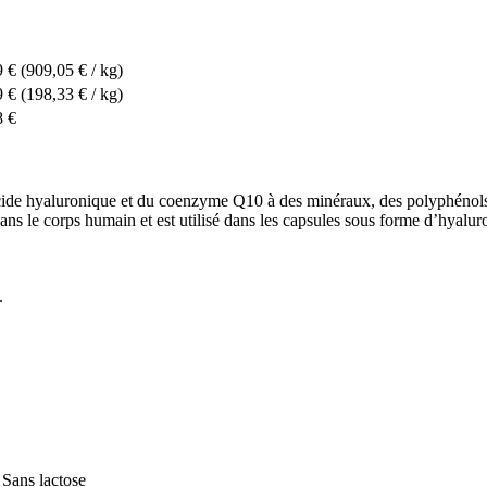
9 €
(909,05 € / kg)
9 €
(198,33 € / kg)
8 €
de hyaluronique et du coenzyme Q10 à des minéraux, des polyphénols is
ns le corps humain et est utilisé dans les capsules sous forme d’hyaluro
.
 Sans lactose