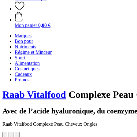
Mon panier
0,00 €
Marques
Bon pour
Nutriments
Régime et Minceur
Sport
Alimentation
Cosmétiques
Cadeaux
Promos
Raab Vitalfood
Complexe Peau C
Avec de l’acide hyaluronique, du coenzyme
Raab Vitalfood Complexe Peau Cheveux Ongles