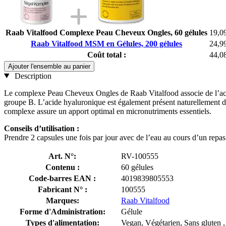
Raab Vitalfood Complexe Peau Cheveux Ongles, 60 gélules
19,0
Raab Vitalfood MSM en Gélules, 200 gélules
24,9
Coût total :
44,0
Ajouter l'ensemble au panier
Description
Le complexe Peau Cheveux Ongles de Raab Vitalfood associe de l’aci
groupe B. L’acide hyaluronique est également présent naturellement da
complexe assure un apport optimal en micronutriments essentiels.
Conseils d’utilisation :
Prendre 2 capsules une fois par jour avec de l’eau au cours d’un repas
Art. N°:
RV-100555
Contenu :
60 gélules
Code-barres EAN :
4019839805553
Fabricant N° :
100555
Marques:
Raab Vitalfood
Forme d'Administration:
Gélule
Types d'alimentation:
Vegan, Végétarien, Sans gluten ,