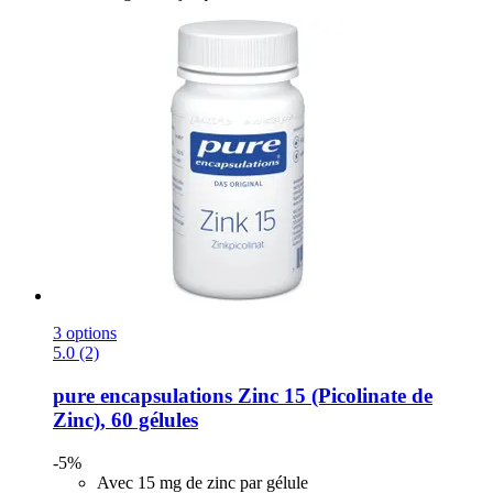
3 options
5.0 (2)
pure encapsulations
Zinc 15 (Picolinate de
Zinc), 60 gélules
-5%
Avec 15 mg de zinc par gélule