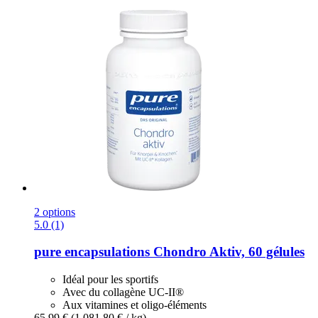
2 options
5.0 (1)
pure encapsulations
Chondro Aktiv, 60 gélules
Idéal pour les sportifs
Avec du collagène UC-II®
Aux vitamines et oligo-éléments
65,99 €
(1.081,80 € / kg)