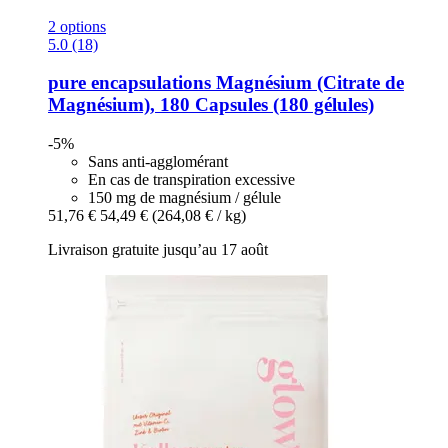
2 options
5.0 (18)
pure encapsulations
Magnésium (Citrate de
Magnésium), 180 Capsules (180 gélules)
-5%
Sans anti-agglomérant
En cas de transpiration excessive
150 mg de magnésium / gélule
51,76 €
54,49 €
(264,08 € / kg)
Livraison gratuite jusqu’au 17 août