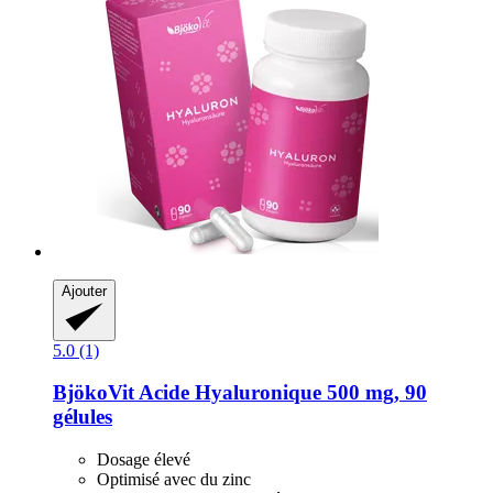
Ajouter
5.0 (1)
BjökoVit
Acide Hyaluronique 500 mg, 90
gélules
Dosage élevé
Optimisé avec du zinc