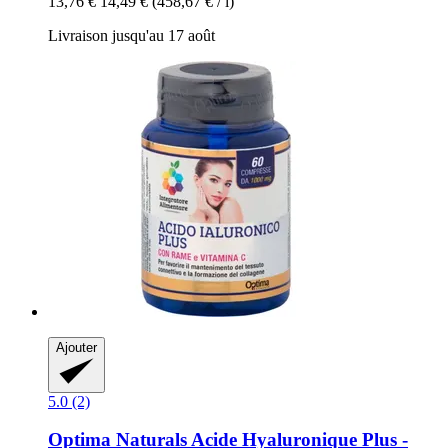
13,76 €
14,49 €
(458,67 € / l)
Livraison jusqu'au 17 août
Ajouter
5.0 (2)
Optima Naturals
Acide Hyaluronique Plus -​