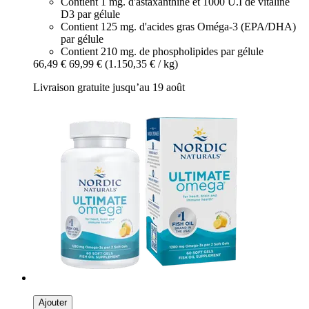
Contient 1 mg. d'astaxanthine et 1000 U.I de vitaline
D3 par gélule
Contient 125 mg. d'acides gras Oméga-3 (EPA/DHA)
par gélule
Contient 210 mg. de phospholipides par gélule
66,49 €
69,99 €
(1.150,35 € / kg)
Livraison gratuite jusqu’au 19 août
Ajouter