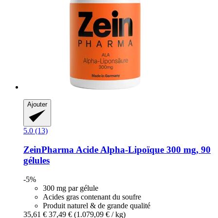
Ajouter
5.0 (13)
ZeinPharma
Acide Alpha-​Lipoïque 300 mg, 90
gélules
-5%
300 mg par gélule
Acides gras contenant du soufre
Produit naturel & de grande qualité
35,61 €
37,49 €
(1.079,09 € / kg)