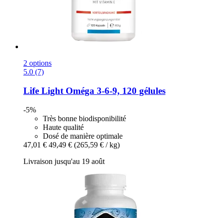
2 options
5.0 (7)
Life Light
Oméga 3-​6-​9, 120 gélules
-5%
Très bonne biodisponibilité
Haute qualité
Dosé de manière optimale
47,01 €
49,49 €
(265,59 € / kg)
Livraison jusqu'au 19 août