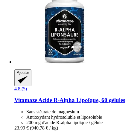
Ajouter
4.8 (5)
Vitamaze
Acide R-​Alpha Lipoïque, 60 gélules
Sans stéarate de magnésium
Antioxydant hydrosoluble et liposoluble
200 mg d'acide R-alpha lipoïque / gélule
23,99 €
(940,78 € / kg)