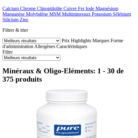
Calcium
Chrome
Clinoptilolite
Cuivre
Fer
Iode
Magnésium
Manganèse
Molybdène
MSM
Multimineraux
Potassium
Sélénium
Silicium
Zinc
Filtrer & trier
Prix
Highlights
Marques
Forme
d'administration
Allergènes
Caractéristiques
Filtre
Minéraux & Oligo-Eléments: 1 - 30 de
375 produits