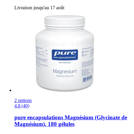
Livraison jusqu'au 17 août
2 options
4.8 (40)
pure encapsulations
Magnésium (Glycinate de
Magnésium), 180 gélules