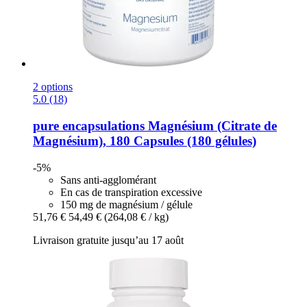
2 options
5.0 (18)
pure encapsulations
Magnésium (Citrate de
Magnésium), 180 Capsules (180 gélules)
-5%
Sans anti-agglomérant
En cas de transpiration excessive
150 mg de magnésium / gélule
51,76 €
54,49 €
(264,08 € / kg)
Livraison gratuite jusqu’au 17 août