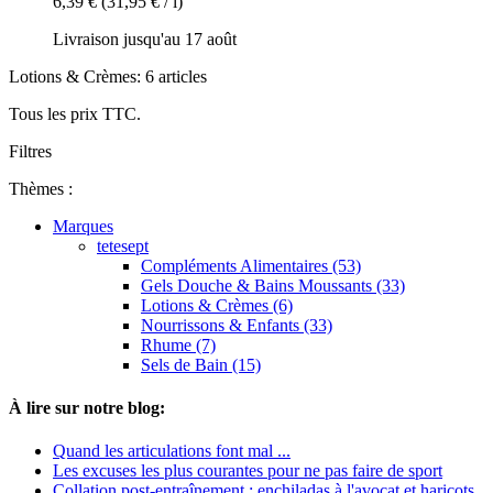
6,39 €
(31,95 € / l)
Livraison jusqu'au 17 août
Lotions & Crèmes: 6 articles
Tous les prix TTC.
Filtres
Thèmes :
Marques
tetesept
Compléments Alimentaires (53)
Gels Douche & Bains Moussants (33)
Lotions & Crèmes (6)
Nourrissons & Enfants (33)
Rhume (7)
Sels de Bain (15)
À lire sur notre blog:
Quand les articulations font mal ...
Les excuses les plus courantes pour ne pas faire de sport
Collation post-entraînement : enchiladas à l'avocat et haricots