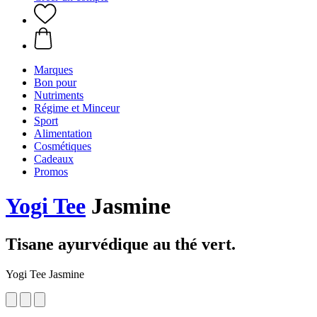
Marques
Bon pour
Nutriments
Régime et Minceur
Sport
Alimentation
Cosmétiques
Cadeaux
Promos
Yogi Tee
Jasmine
Tisane ayurvédique au thé vert.
Yogi Tee Jasmine