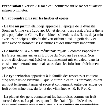
Préparation :
Verser 250 ml d'eau bouillante sur le sachet et laisser
infuser 5 minutes.
En apprendre plus sur les herbes et épices :
- Le thé au jasmin
était déjà apprécié à l’époque de la dynastie
Song en Chine vers 1200 ap. J.C. et de nos jours aussi, c’est le thé le
plus populaire en Chine. Il combine les bienfaits des fleurs de jasmin
avec les principes actifs du thé vert offrant ainsi un goût doux et
riche avec de nombreuses vitamines et des minéraux importants.
- Le
basilic
ou la « plante médicinale royale » comme l’appelèrent
les Grecs anciens arriva en Europe du Nord au 12e siècle. Son
arôme délicieusement épicé est sublimement mis en valeur dans la
cuisine méditerranéenne, mais aussi dans les infusions fraîchement
préparées.
- Le
cynorrhodon
appartient à la famille des rosacées et contient
cinq fois plus de vitamine C que le citron. Ses fruits aromatiques ont
un goût légèrement amer et sucré et contiennent, outre des acides de
fruit et des minéraux, du fer et des vitamines A, B, E, P et K.
- La plupart des gens connaissent les framboises comme un fruit
sucré à dessert. La plante, quant à elle, était déjà utilisée dans
l’antiquité comme plante médicinale. Les
feuilles du framboisier