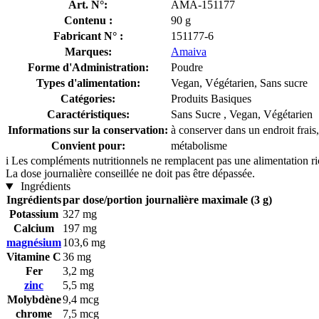
Art. N°:
AMA-151177
Contenu :
90 g
Fabricant N° :
151177-6
Marques:
Amaiva
Forme d'Administration:
Poudre
Types d'alimentation:
Vegan, Végétarien, Sans sucre
Catégories:
Produits Basiques
Caractéristiques:
Sans Sucre , Vegan, Végétarien
Informations sur la conservation:
à conserver dans un endroit frais,
Convient pour:
métabolisme
i
Les compléments nutritionnels ne remplacent pas une alimentation rich
La dose journalière conseillée ne doit pas être dépassée.
Ingrédients
Ingrédients
par dose/portion journalière maximale (3 g)
Potassium
327 mg
Calcium
197 mg
magnésium
103,6 mg
Vitamine C
36 mg
Fer
3,2 mg
zinc
5,5 mg
Molybdène
9,4 mcg
chrome
7,5 mcg