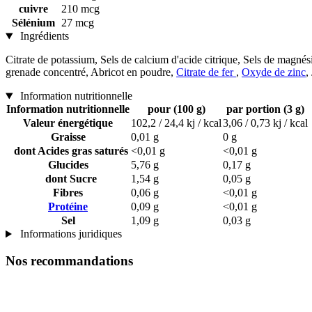
cuivre
210 mcg
Sélénium
27 mcg
Ingrédients
Citrate de potassium, Sels de calcium d'acide citrique, Sels de magné
grenade concentré, Abricot en poudre,
Citrate de fer
,
Oxyde de zinc
,
Information nutritionnelle
Information nutritionnelle
pour (100 g)
par portion (3 g)
Valeur énergétique
102,2 / 24,4 kj / kcal
3,06 / 0,73 kj / kcal
Graisse
0,01 g
0 g
dont Acides gras saturés
<0,01 g
<0,01 g
Glucides
5,76 g
0,17 g
dont Sucre
1,54 g
0,05 g
Fibres
0,06 g
<0,01 g
Protéine
0,09 g
<0,01 g
Sel
1,09 g
0,03 g
Informations juridiques
Nos recommandations