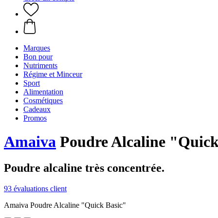
Marques
Bon pour
Nutriments
Régime et Minceur
Sport
Alimentation
Cosmétiques
Cadeaux
Promos
Amaiva
Poudre Alcaline "Quick 
Poudre alcaline très concentrée.
93 évaluations client
Amaiva Poudre Alcaline "Quick Basic"