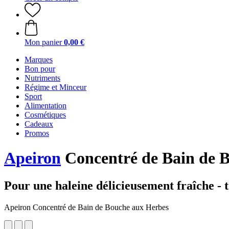
Mon panier
0,00 €
Marques
Bon pour
Nutriments
Régime et Minceur
Sport
Alimentation
Cosmétiques
Cadeaux
Promos
Apeiron
Concentré de Bain de B
Pour une haleine délicieusement fraîche - t
Apeiron Concentré de Bain de Bouche aux Herbes