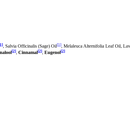
1]
[1]
, Salvia Officinalis (Sage) Oil
, Melaleuca Alternifolia Leaf Oil, La
[2]
[2]
[2]
nalool
,
Cinnamal
,
Eugenol