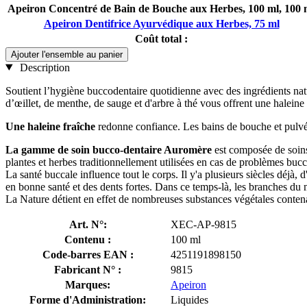
Apeiron Concentré de Bain de Bouche aux Herbes, 100 ml, 100 
Apeiron Dentifrice Ayurvédique aux Herbes, 75 ml
Coût total :
Ajouter l'ensemble au panier
Description
Soutient l’hygiène buccodentaire quotidienne avec des ingrédients natu
d’œillet, de menthe, de sauge et d'arbre à thé vous offrent une haleine f
Une haleine fraîche
redonne confiance. Les bains de bouche et pulvéri
La gamme de soin bucco-dentaire Auromère
est composée de soins
plantes et herbes traditionnellement utilisées en cas de problèmes bucc
La santé buccale influence tout le corps. Il y'a plusieurs siècles déjà
en bonne santé et des dents fortes. Dans ce temps-là, les branches du 
La Nature détient en effet de nombreuses substances végétales contena
Art. N°:
XEC-AP-9815
Contenu :
100 ml
Code-barres EAN :
4251191898150
Fabricant N° :
9815
Marques:
Apeiron
Forme d'Administration:
Liquides