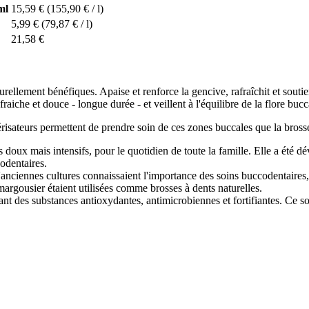
ml
15,59 €
(155,90 € / l)
5,99 €
(79,87 € / l)
21,58 €
rellement bénéfiques. Apaise et renforce la gencive, rafraîchit et souti
raiche et douce - longue durée - et veillent à l'équilibre de la flore bucc
sateurs permettent de prendre soin de ces zones buccales que la brosse à
 doux mais intensifs, pour le quotidien de toute la famille. Elle a été 
odentaires.
, d'anciennes cultures connaissaient l'importance des soins buccodentaire
margousier étaient utilisées comme brosses à dents naturelles.
nt des substances antioxydantes, antimicrobiennes et fortifiantes. Ce so