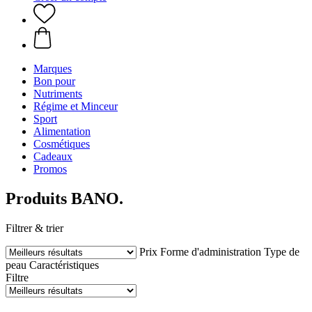
Marques
Bon pour
Nutriments
Régime et Minceur
Sport
Alimentation
Cosmétiques
Cadeaux
Promos
Produits BANO.
Filtrer & trier
Prix
Forme d'administration
Type de
peau
Caractéristiques
Filtre