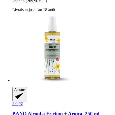
26,99 €
(269,90 € / l)
Livraison jusqu'au 18 août
Ajouter
5.0 (3)
BANO
Alcool à Friction + Arnica, 250 ml