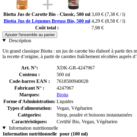
Biotta Jus de Carotte Bio - Classic, 500 ml
3,69 €
(7,38 € / l)
Biotta Jus de Légumes Breuss Bio, 500 ml
4,29 €
(8,58 € / l)
Coût total :
7,98 €
Ajouter l'ensemble au panier
Description
Un grand classique Biotta : un jus de carotte bio élaboré à partir des 
la recette d’origine, à partir de carottes fraîchement récoltées auprès d
Art. N°:
XDK-GR-4247967
Contenu :
500 ml
Code-barres EAN :
7618500940028
Fabricant N° :
4247967
Marques:
Biotta
Forme d'Administration:
Liquides
Types d'alimentation:
Vegan, Végétarien
Catégories:
Sirop, poudre et boissons instantannées
Caractéristiques:
Certifié Bio, Vegan, Végétarien
Information nutritionnelle
Information nutritionnelle
pour (100 ml)