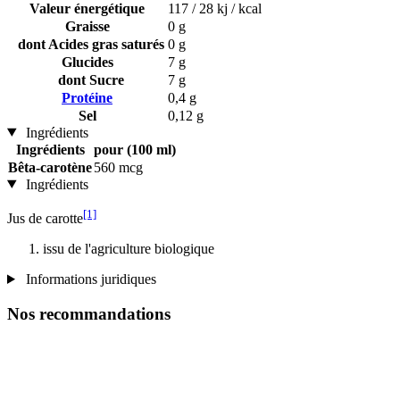
Valeur énergétique
117 / 28 kj / kcal
Graisse
0 g
dont Acides gras saturés
0 g
Glucides
7 g
dont Sucre
7 g
Protéine
0,4 g
Sel
0,12 g
Ingrédients
Ingrédients
pour (100 ml)
Bêta-carotène
560 mcg
Ingrédients
[1]
Jus de carotte
issu de l'agriculture biologique
Informations juridiques
Nos recommandations