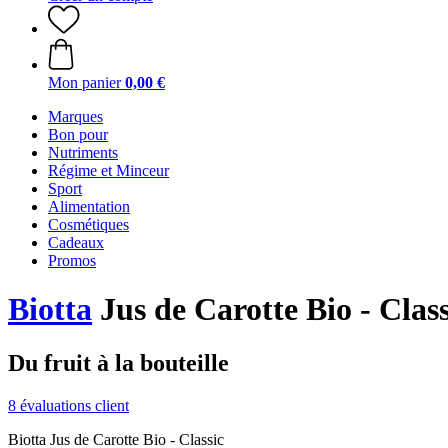
Mon panier
0,00 €
Marques
Bon pour
Nutriments
Régime et Minceur
Sport
Alimentation
Cosmétiques
Cadeaux
Promos
Biotta
Jus de Carotte Bio - Class
Du fruit à la bouteille
8 évaluations client
Biotta Jus de Carotte Bio - Classic