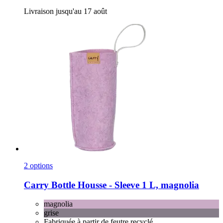
Livraison jusqu'au 17 août
2 options
Carry Bottle
Housse -​ Sleeve 1 L, magnolia
magnolia
grise
Fabriquée à partir de feutre recyclé