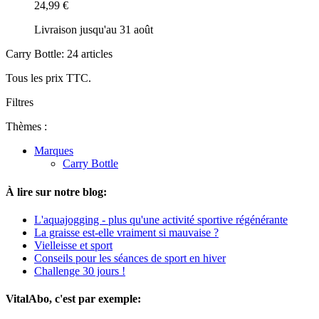
24,99 €
Livraison jusqu'au 31 août
Carry Bottle: 24 articles
Tous les prix TTC.
Filtres
Thèmes :
Marques
Carry Bottle
À lire sur notre blog:
L'aquajogging - plus qu'une activité sportive régénérante
La graisse est-elle vraiment si mauvaise ?
Vielleisse et sport
Conseils pour les séances de sport en hiver
Challenge 30 jours !
VitalAbo, c'est par exemple: