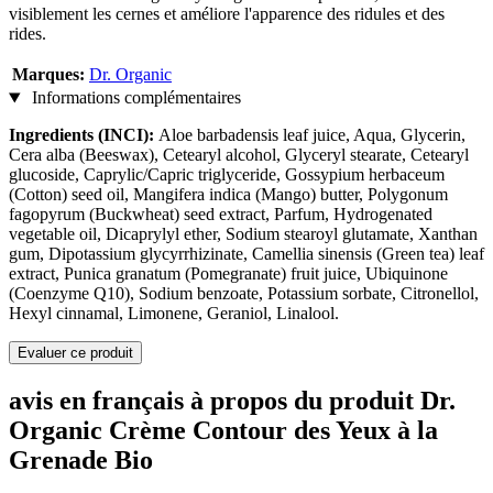
visiblement les cernes et améliore l'apparence des ridules et des
rides.
Marques:
Dr. Organic
Informations complémentaires
Ingredients (INCI):
Aloe barbadensis leaf juice, Aqua, Glycerin,
Cera alba (Beeswax), Cetearyl alcohol, Glyceryl stearate, Cetearyl
glucoside, Caprylic/Capric triglyceride, Gossypium herbaceum
(Cotton) seed oil, Mangifera indica (Mango) butter, Polygonum
fagopyrum (Buckwheat) seed extract, Parfum, Hydrogenated
vegetable oil, Dicaprylyl ether, Sodium stearoyl glutamate, Xanthan
gum, Dipotassium glycyrrhizinate, Camellia sinensis (Green tea) leaf
extract, Punica granatum (Pomegranate) fruit juice, Ubiquinone
(Coenzyme Q10), Sodium benzoate, Potassium sorbate, Citronellol,
Hexyl cinnamal, Limonene, Geraniol, Linalool.
Evaluer ce produit
avis en français à propos du produit Dr.
Organic Crème Contour des Yeux à la
Grenade Bio