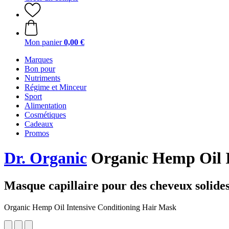
Mon panier
0,00 €
Marques
Bon pour
Nutriments
Régime et Minceur
Sport
Alimentation
Cosmétiques
Cadeaux
Promos
Dr. Organic
Organic Hemp Oil I
Masque capillaire pour des cheveux solides
Organic Hemp Oil Intensive Conditioning Hair Mask